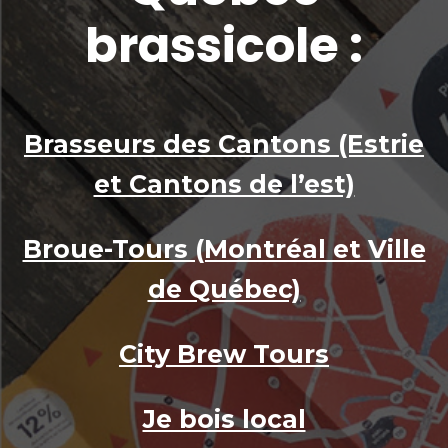
brassicole :
X
Brasseurs des Cantons (Estrie
Reste branché sur
et Cantons de l’est)
l’univers des
microbrasseries!
Broue-Tours (Montréal et Ville
Tu es passionné par les bières de micro
de Québec)
du Québec? Abonne-toi à info-micro,
l’infolettre bimestrielle qui te garde au
City Brew Tours
cœur de l’action!
S'abonner
Je bois local