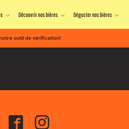
es
Découvrir nos bières
Déguster nos bières
otre outil de vérification!