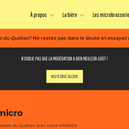
À propos
La bière
Les microbrasseri
ro du Québec
? Ne restez pas dans le doute et essayez n
N’OUBLIE PAS QUE LA MODÉRATION A BIEN MEILLEUR GOÛT !
VISITE ÉDUC’ALCOOL
-micro
sseries du Québec avec notre infolettre