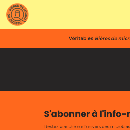
Véritables
Bières de mic
S'abonner à l'info
Restez branché sur l’univers des microbra